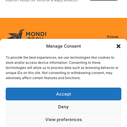
Rólunk
Manage Consent
Csapatunk
Szolgáltatások
Mondi-tech Kft.
To provide the best experiences, we use technologies like cookies to
store and/or access device information. Consenting to these
Jászai Mari tér 5-6
Referenciák
technologies will allow us to process data such as browsing behavior or
BUDAPEST, 1085
unique IDs on this site. Not consenting or withdrawing consent, may
+36 20 482 4105
Csatlakozz hozzánk
adversely affect certain features and functions.
Linkedin
Kapcsolat
Accept
Deny
© 2024 Mondi-Tech Kft.
View preferences
Adatvédelmi irányelvek