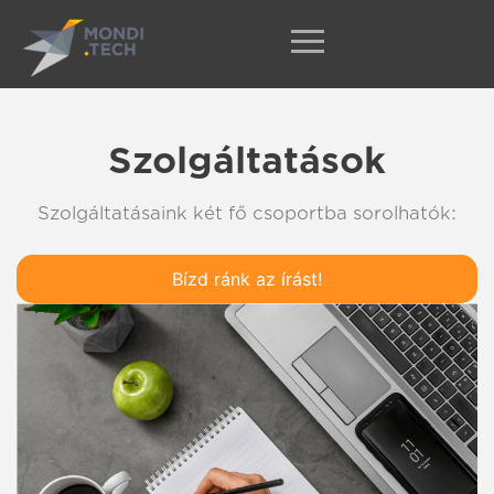
Szolgáltatások
Szolgáltatásaink két fő csoportba sorolhatók:
Bízd ránk az írást!