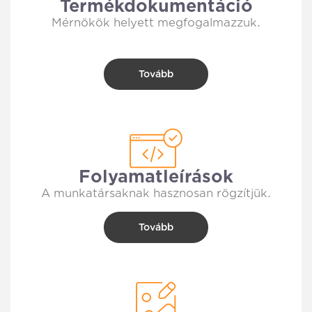
Termékdokumentáció
Mérnökök helyett megfogalmazzuk.
Tovább
Folyamatleírások
A munkatársaknak hasznosan rögzítjük.
Tovább