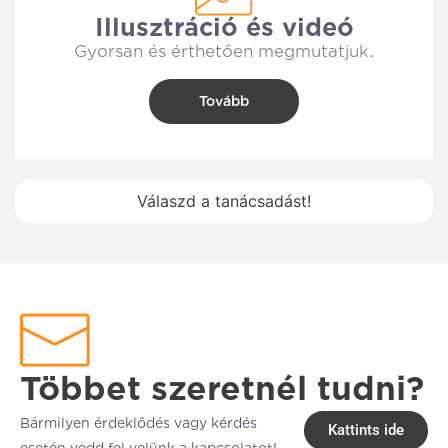
Illusztráció és videó
Gyorsan és érthetően megmutatjuk.
Tovább
Válaszd a tanácsadást!
Többet szeretnél tudni?
Bármilyen érdeklődés vagy kérdés
Kattints ide
esetén vedd fel velünk a kapcsolatot!